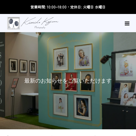
営業時間: 10:00~18:00・定休日: 火曜日 水曜日
最
新
の
お
知
ら
せ
を
ご
覧
い
た
だ
け
ま
す
。