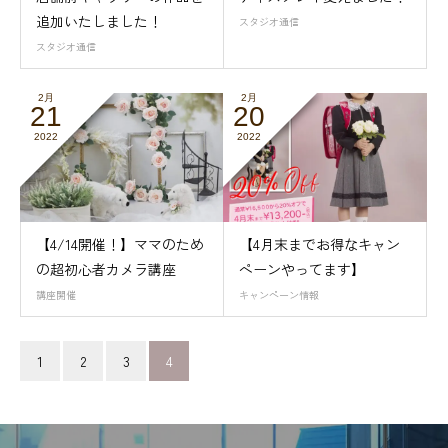
追加いたしました！
スタジオ通信
スタジオ通信
2月
2月
21
20
2022
2022
【4/14開催！】ママのため
【4月末までお得なキャン
の超初心者カメラ講座
ペーンやってます】
講座開催
キャンペーン情報
1
2
3
4