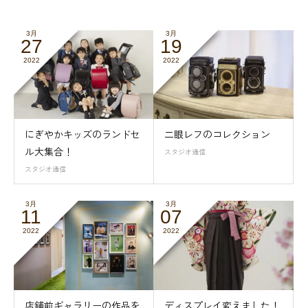
3月
3月
27
19
2022
2022
にぎやかキッズのランドセ
二眼レフのコレクション
ル大集合！
スタジオ通信
スタジオ通信
3月
3月
11
07
2022
2022
店舗前ギャラリーの作品を
ディスプレイ変えました！