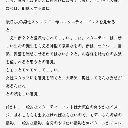
ころ、真っ赤なドレスに釘付けになってしまい、元から赤大好き
な私は、即購入する事に。
後日2人の男性スタッフに、赤いマタニティードレスを見せる
と、
え〜赤？？と猛反対されてしまいました。マタニティーは、新
しい生命の誕生を向える神聖で厳粛なもの。赤は、セクシー、情
熱、興奮を連想させる色ではないか？と。お客様も絶対白の衣装
を望まれると思うとの意見。
ちょっとモヤモヤしてしまい、
女性スタッフにも意見を聞くと、大爆笑！男性ってそんな妄想が
あるんだねー
との頼もしい意見！
確かに。一般的なマタニティーフォトは大概白の爽やかなイメー
ジ。基本こちらも出来なければならないので、モデルさん希望の
撮影、一般的な撮影、自分のやりたい撮影と何パターンかチャレ