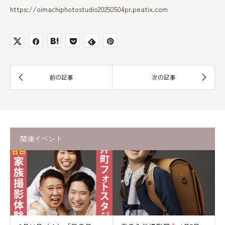
https://oimachiphotostudio20250504pr.peatix.com
関連イベント