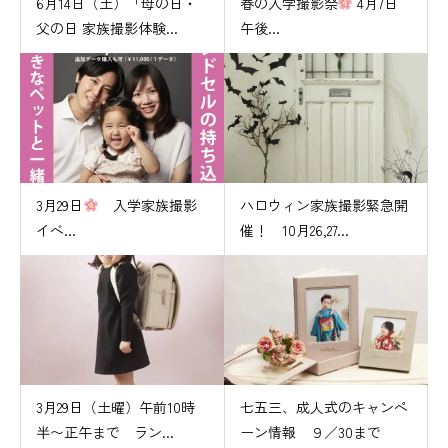
6月14日（土）「母の日・
春の入学撮影祭
4月7日
父の日 家族撮影体験...
午後...
3月29日
入学家族撮影
ハロウィン家族撮影緊急開
イベ...
催！ 10月26,27...
3月29日（土曜）午前10時
七五三、成人式のキャンペ
半〜正午まで ラン...
ーン情報 ９／30まで