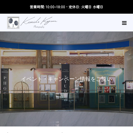
営業時間: 10:00~18:00・定休日: 火曜日 水曜日
イ
ベ
ン
ト
・
キ
ャ
ン
ペ
ー
ン
情
報
を
ご
覧
い
た
だ
け
ま
す
。